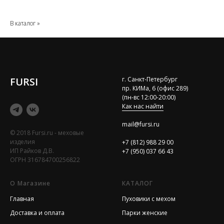
В каталог »
FURSI
г. Санкт-Петербург
пр. КИМа, 6 (офис 289)
(пн-вс 12:00-20:00)
Как нас найти
mail@fursi.ru
© 2018 Fursi.ru - меховые
изделия
+7 (812) 988 29 00
ИП Райков Д.В.
+7 (950) 037 66 43
ОГРН 316784700256822
О Магазине
КАТАЛОГ
Главная
Пуховики с мехом
Доставка и оплата
Парки женские