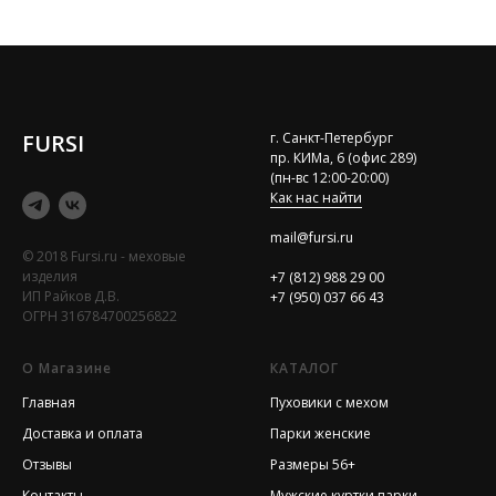
FURSI
г. Санкт-Петербург
пр. КИМа, 6 (офис 289)
(пн-вс 12:00-20:00)
Как нас найти
mail@fursi.ru
© 2018 Fursi.ru - меховые
изделия
+7 (812) 988 29 00
ИП Райков Д.В.
+7 (950) 037 66 43
ОГРН 316784700256822
О Магазине
КАТАЛОГ
Главная
Пуховики с мехом
Доставка и оплата
Парки женские
Отзывы
Размеры 56+
Контакты
Мужские куртки парки