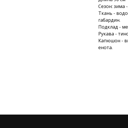
Сезон: зима 
Ткань - вод
габардин.
Подклад - ме
Рукава - тин
Капюшон - вн
енота.