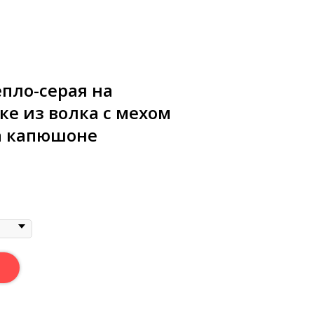
епло-серая на
ке из волка с мехом
а капюшоне