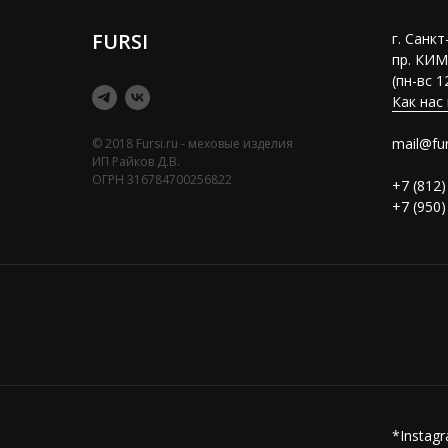
FURSI
г. Санк
пр. КИМ
(пн-вс 1
Как нас
mail@fur
© 2018 Fursi.ru - меховые изделия
ИП Райков Д.В.
ОГРН 316784700256822
+7 (812)
+7 (950)
*Instag