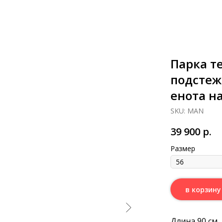
Парка т
подстеж
енота н
SKU:
MAN
39 900
р.
Размер
в корзину
Длина 90 см