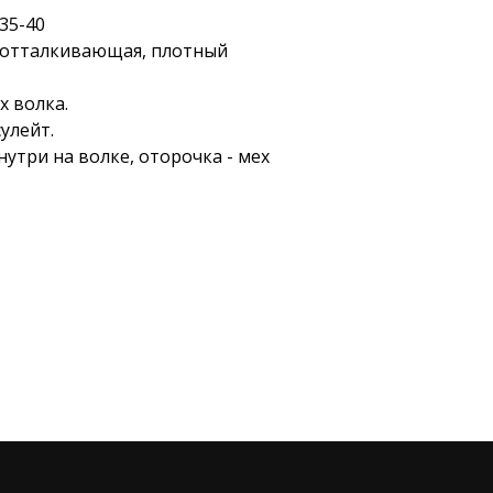
-35-40
оотталкивающая, плотный
х волка.
сулейт.
утри на волке, оторочка - мех