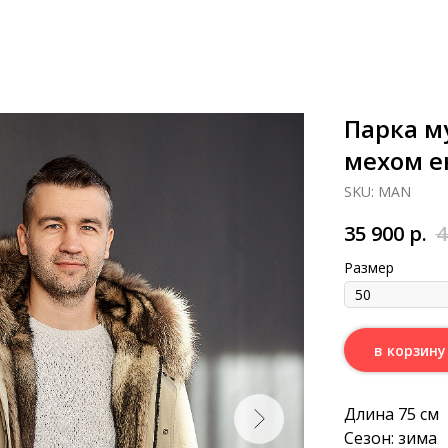
Парка м
мехом е
SKU:
MAN
35 900
р.
4
Размер
в корзину
Длина 75 см
Сезон: зима