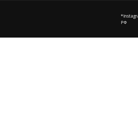
*Instag
РФ