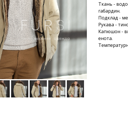
Ткань - вод
габардин.
Подклад - ме
Рукава - тин
Капюшон - вн
енота.
Температурны