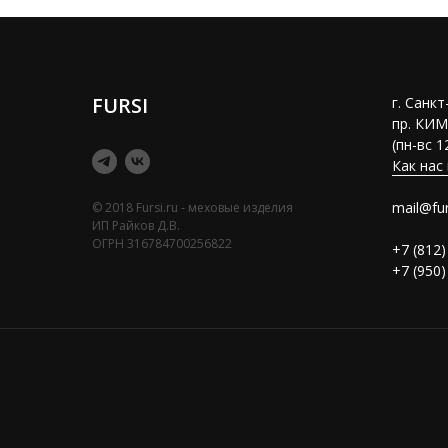
FURSI
г. Санк
пр. КИМ
(пн-вс 1
Как нас
mail@fur
© 2018 Fursi.ru - меховые изделия
ИП Райков Д.В.
ОГРН 316784700256822
+7 (812)
+7 (950)