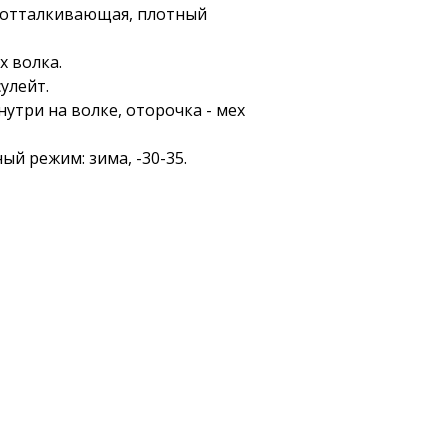
оотталкивающая, плотный
х волка.
сулейт.
утри на волке, оторочка - мех
й режим: зима, -30-35.