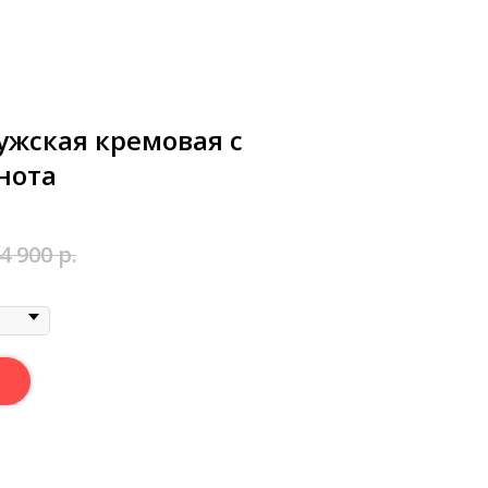
ужская кремовая с
нота
4 900
р.