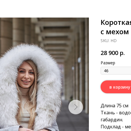
Коротка
с мехом
SKU:
HD
28 900
р.
Размер
в корзину
Длина 75 см
Ткань - вод
габардин.
Подклад - м