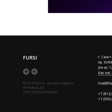
FURSI
г. Санк
пр. КИМ
(пн-вс 1
Как нас
mail@fur
© 2018 Fursi.ru - меховые изделия
ИП Райков Д.В.
ОГРН 316784700256822
+7 (812)
+7 (950)