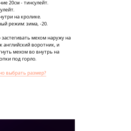
ие 20см - тинсулейт.
сулейт.
нутри на кролике.
й режим: зима, -20.
 застегивать мехом наружу на
к английский воротник, и
гнуть мехом во внутрь на
опки под горло.
но выбрать размер?