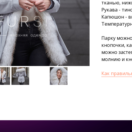
тканью, нижн
Рукава - тин
Капюшон - в
Температурны
Парку можно
кнопочки, ка
можно засте
молнию и кн
Как правиль