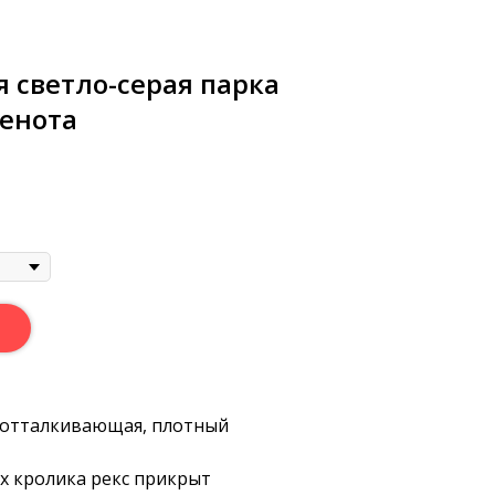
я светло-серая парка
 енота
оотталкивающая, плотный
ех кролика рекс прикрыт