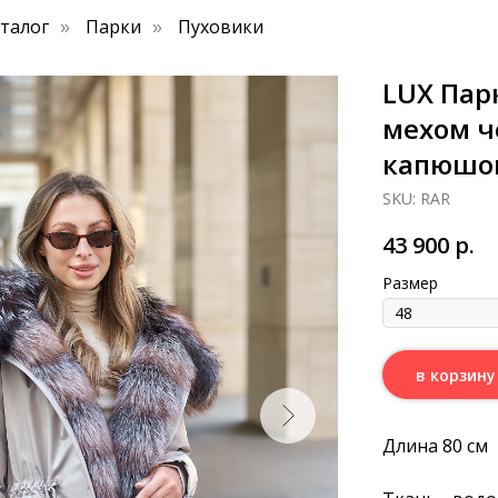
аталог
Парки
Пуховики
»
»
LUX Пар
мехом ч
капюшон
SKU:
RAR
43 900
р.
Размер
в корзину
Длина 80 см