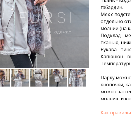
Ткань - вод
габардин.
Мех с подсте
отдельно от
молнии (на к
Подклад - м
тканью, нижн
Рукава - тин
Капюшон - в
Температурн
Парку можно
кнопочки, ка
можно засте
молнию и кн
Как правиль