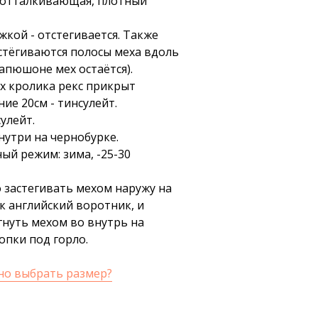
оотталкивающая, плотный
жкой - отстегивается. Также
стёгиваются полосы меха вдоль
апюшоне мех остаётся).
ех кролика рекс прикрыт
ие 20см - тинсулейт.
сулейт.
нутри на чернобурке.
ый режим: зима, -25-30
 застегивать мехом наружу на
к английский воротник, и
гнуть мехом во внутрь на
опки под горло.
но выбрать размер?