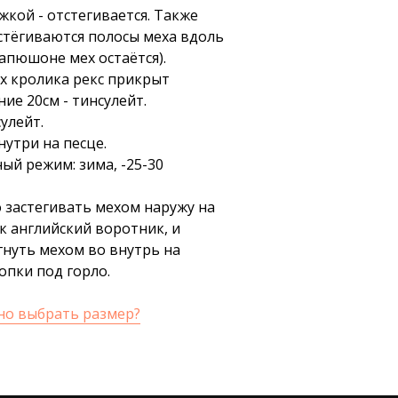
жкой - отстегивается. Также
стёгиваются полосы меха вдоль
апюшоне мех остаётся).
ех кролика рекс прикрыт
ие 20см - тинсулейт.
сулейт.
утри на песце.
ый режим: зима, -25-30
 застегивать мехом наружу на
к английский воротник, и
гнуть мехом во внутрь на
опки под горло.
но выбрать размер?