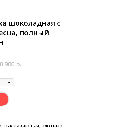
ка шоколадная с
есца, полный
н
0 900
р.
оотталкивающая, плотный