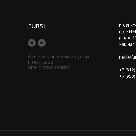
FURSI
г. Санк
пр. КИМ
(пн-вс 1
Как нас
mail@fur
© 2018 Fursi.ru - меховые изделия
ИП Райков Д.В.
ОГРН 316784700256822
+7 (812)
+7 (950)