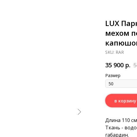
LUX Пар
мехом п
капюшо
SKU:
RAR
35 900
р.
5
Размер
в корзину
Длина 110 см
Ткань - вод
габардин.