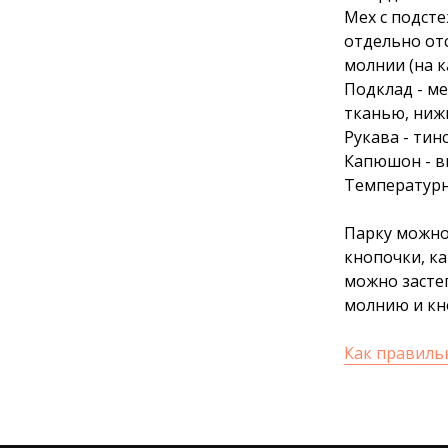
Мех с подсте
отдельно от
молнии (на к
Подклад - м
тканью, нижн
Рукава - тин
Капюшон - вн
Температурн
Парку можно
кнопочки, ка
можно засте
молнию и кн
Как правиль