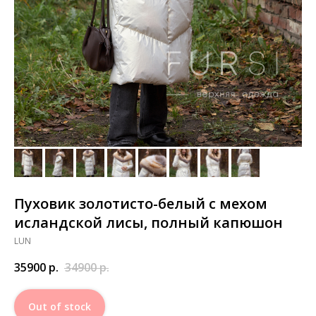
Пуховик золотисто-белый с мехом
исландской лисы, полный капюшон
LUN
35900
р.
34900
р.
Out of stock