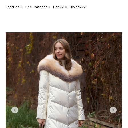
Главная
Весь каталог
Парки
Пуховики
»
»
»