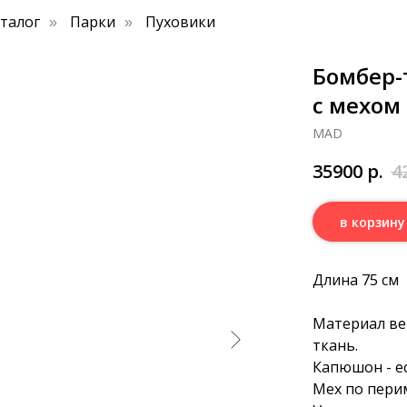
аталог
Парки
Пуховики
»
»
Бомбер-
с мехом
MAD
35900
р.
4
в корзину
Длина 75 см
Материал ве
ткань.
Капюшон - ес
Мех по перим