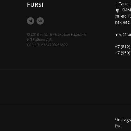
FURSI
г. Санк
пр. КИМ
(пн-вс 1
Как нас
mail@fur
© 2018 Fursi.ru - меховые изделия
ИП Райков Д.В.
ОГРН 316784700256822
+7 (812)
+7 (950)
*Instag
РФ