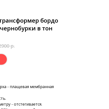
трансформер бордо
 чернобурки в тон
2900
р.
рха - плащевая мембранная
ть.
етру - отстегивается.