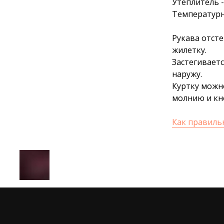
Утеплитель -
Температурны
Рукава отст
жилетку.
Застегиваетс
наружу.
Куртку можно
молнию и кн
Как правиль