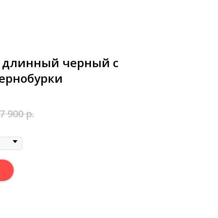
 длинный черный с
ернобурки
7 900
р.