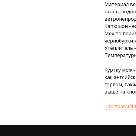
Материал ве
ткань, водо
ветронепрод
Капюшон - ес
Мех по перим
чернобурки 
Утеплитель -
Температурны
Куртку можн
как английс
горлом, так
выше на кно
Как правиль