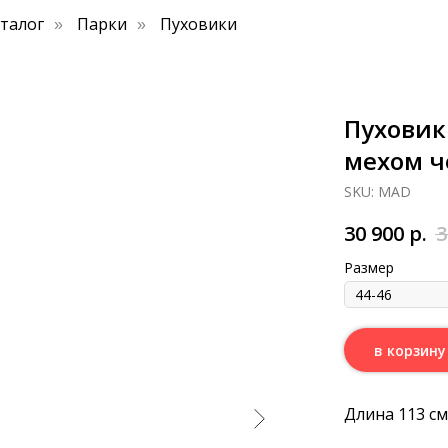
аталог
Парки
Пуховики
»
»
Пуховик
мехом ч
SKU:
MAD
30 900
р.
3
Размер
в корзину
Длина 113 см