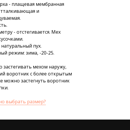
рха - плащевая мембранная
отталкивающая и
уваемая.
ть.
етру - отстегивается. Мех
кусочками.
 натуральный пух.
й режим: зима, -20-25.
о застегивать мехом наружу,
кий воротник с более открытым
же можно застегнуть воротник
пки.
но выбрать размер?