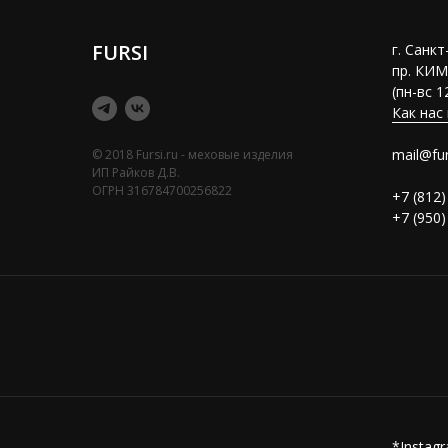
FURSI
г. Санк
пр. КИМ
(пн-вс 1
Как нас
mail@fur
© 2018 Fursi.ru - меховые изделия
ИП Райков Д.В.
ОГРН 316784700256822
+7 (812)
+7 (950)
*Instag