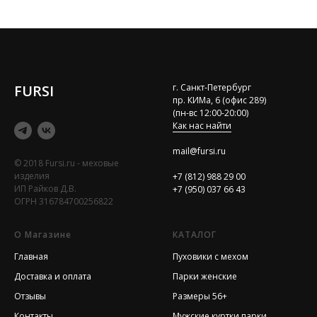
FURSI
г. Санкт-Петербург
пр. КИМа, 6 (офис 289)
(пн-вс 12:00-20:00)
Как нас найти
mail@fursi.ru
© 2018 Fursi.ru - меховые
изделия
+7 (812) 988 29 00
ИП Райков Д.В.
+7 (950) 037 66 43
ОГРН 316784700256822
О Магазине
КАТАЛОГ
Главная
Пуховики с мехом
Доставка и оплата
Парки женские
Отзывы
Размеры 56+
Контакты
Мужские куртки парки