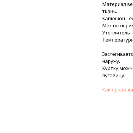
Материал ве
ткань.
Капюшон - ес
Мех по перим
Утеплитель -
Температурны
Застегиваетс
наружу.
Куртку можно
пуговицу.
Как правиль