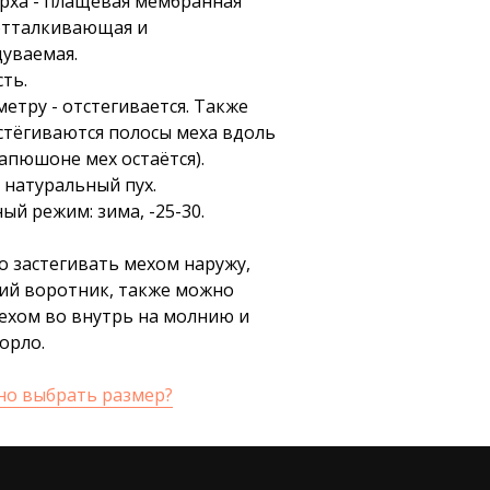
рха - плащевая мембранная
отталкивающая и
уваемая.
ть.
етру - отстегивается. Также
стёгиваются полосы меха вдоль
апюшоне мех остаётся).
 натуральный пух.
й режим: зима, -25-30.
о застегивать мехом наружу,
кий воротник, также можно
мехом во внутрь на молнию и
орло.
но выбрать размер?