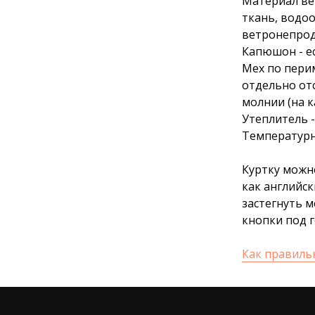
Материал ве
ткань, водо
ветронепрод
Капюшон - ес
Мех по перим
отдельно от
молнии (на к
Утеплитель -
Температурны
Куртку можн
как английс
застегнуть 
кнопки под г
Как правиль