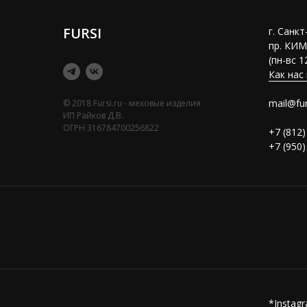
FURSI
г. Санк
пр. КИМ
(пн-вс 1
Как нас
mail@fur
© 2018 Fursi.ru - меховые изделия
ИП Райков Д.В.
ОГРН 316784700256822
+7 (812)
+7 (950)
*Instag