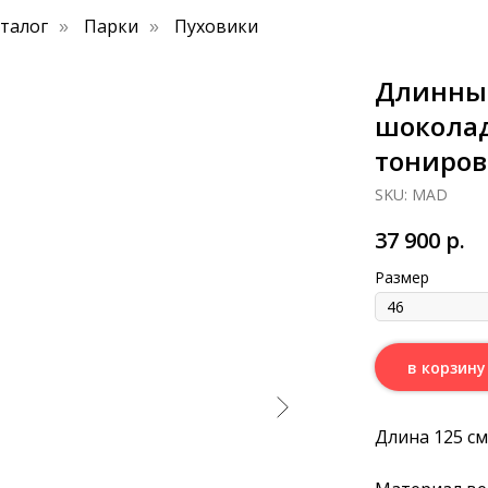
аталог
Парки
Пуховики
»
»
Длинный
шоколад
тониров
SKU:
MAD
37 900
р.
Размер
в корзину
Длина 125 см