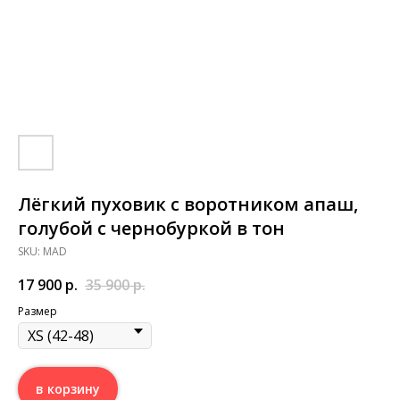
Лёгкий пуховик с воротником апаш,
голубой с чернобуркой в тон
SKU:
MAD
17 900
р.
35 900
р.
Размер
в корзину