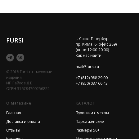
FURSI
г. Санкт-Петербург
пр. КИМа, 6 (офис 289)
(пн-вс 12:00-20:00)
Как нас найти
mail@fursi.ru
© 2018 Fursi.ru - меховые
изделия
+7 (812) 988 29 00
ИП Райков Д.В.
+7 (950) 037 66 43
ОГРН 316784700256822
О Магазине
КАТАЛОГ
Главная
Пуховики с мехом
Доставка и оплата
Парки женские
Отзывы
Размеры 56+
Контакты
Мужские куртки парки