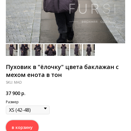
Пуховик в "ёлочку" цвета баклажан с
мехом енота в тон
SKU:
MAD
37 900
р.
Размер
в корзину