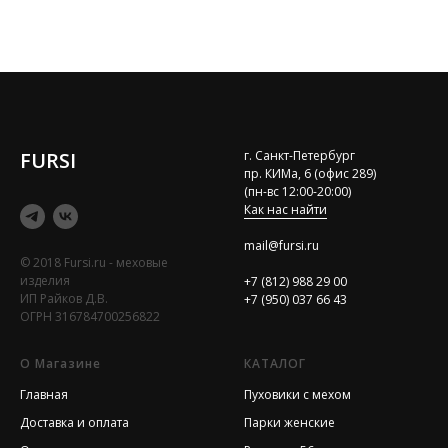
FURSI
г. Санкт-Петербург
пр. КИМа, 6 (офис 289)
(пн-вс 12:00-20:00)
Как нас найти
mail@fursi.ru
© 2018 Fursi.ru - меховые
изделия
+7 (812) 988 29 00
ИП Райков Д.В.
+7 (950) 037 66 43
ОГРН 316784700256822
О Магазине
КАТАЛОГ
Главная
Пуховики с мехом
Доставка и оплата
Парки женские