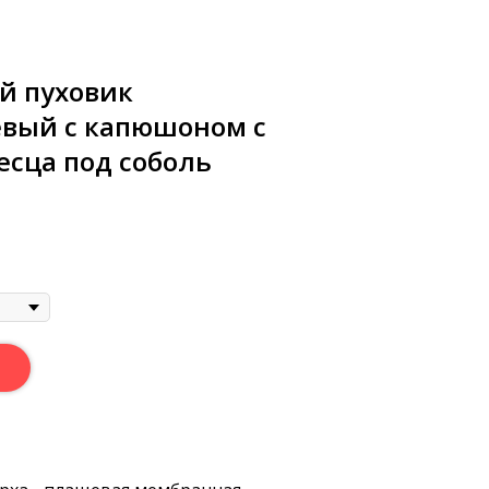
й пуховик
вый с капюшоном с
есца под соболь