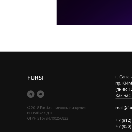
FURSI
г. Санк
пр. КИМ
(пн-вс 1
Как нас
mail@fur
© 2018 Fursi.ru - меховые изделия
ИП Райков Д.В.
ОГРН 316784700256822
+7 (812)
+7 (950)