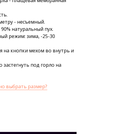
рха - плащевая мембранная
ть.
метру - несъемный.
 90% натуральный пух.
ый режим: зима, -25-30
я на кнопки мехом во внутрь и
 застегнуть под горло на
но выбрать размер?