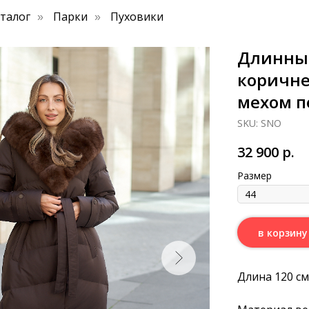
аталог
Парки
Пуховики
»
»
Длинны
коричне
мехом п
SKU:
SNO
32 900
р.
Размер
в корзину
Длина 120 см