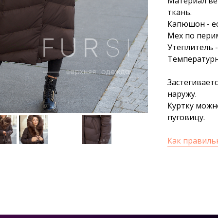
Материал ве
ткань.
Капюшон - ес
Мех по пери
Утеплитель -
Температурн
Застегиваетс
наружу.
Куртку можно
пуговицу.
Как правиль